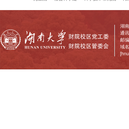
湖南
通
邮编：
域名备
[hn